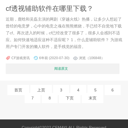
cf透视辅助软件在哪里下载？
近期，鹿晗和吴磊主演的网剧《穿越火线》热播，让多少人想起了
曾经的电竞梦，心中的电竞之魂在熊熊燃烧，手已经不自觉地下载
了cf。再次进入的时候，cf已经改变了很多了，很多人会感到不适
应。如何快速地适应这种不适应呢？ 1，什么是辅助软件？ 为游戏
用户专门开发的懒人软件，是手残党的福音。
CF游戏资讯
6年前 (2020-07-30)
浏览（106848）
阅读原文
首页
上页
3
4
5
6
7
8
下页
末页
Copyright©2022 CFMAYI.ALL Rights Reserved