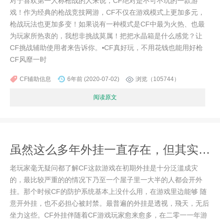
对于喜欢第一人称枪战的人来说，CF绝对是不可不玩的一款游
戏！作为经典的枪战竞技网游，CF不仅在游戏模式上更加多元，
枪战玩法也更加多变！如果说有一种模式是CF中最为火热、也最
为玩家所热衷的，我想非挑战莫属！把把水晶箱是什么感觉？让
CF挑战辅助使用者来告诉你。⦁CF真好玩，不用花钱也能用好枪
CF风靡一时
CF辅助信息
6年前 (2020-07-02)
浏览（105744）
阅读原文
虽然这么多年外挂一直存在，但其实CF官方已经非常厉害了
老玩家毫无疑问都了解CF这款游戏在初期外挂是十分泛滥成灾
的，最比较严重的的情况下乃至一个屋子里一大半的人都会开外
挂。那个时候CF的防护系统基本上没什么用，在游戏里边能够 随
意开外挂，也不必担心被封禁。最普遍的外挂是透视，飛天，无后
坐力这些。CF外挂伴随着CF游戏玩家愈来愈多，在二零一一年游